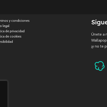
Sígu
minos y condiciones
o legal
tica de privacidad
Únete a n
tica de cookies
Wallapop
sibilidad
¡y no te 