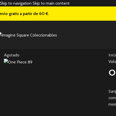
Skip to navigation
Skip to main content
nvío gratis a
partir de 60 €.
Agotado
Inic
Volv
O
Sanj
comb
mome