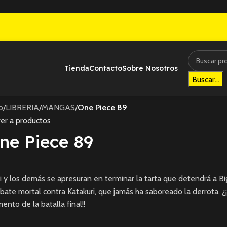
Tienda
Contacto
Sobre Nosotros
Buscar...
io
/
LIBRERIA
/
MANGAS
/
One Piece 89
er a productos
ne Piece 89
i y los demás se apresuran en terminar la tarta que detendrá a B
ate mortal contra Katakuri, que jamás ha saboreado la derrota. ¿¡Lo
nto de la batalla final!!