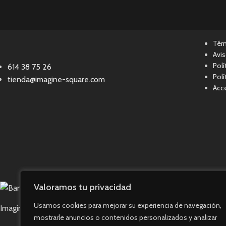
Tér
Avis
Polí
614 38 75 26
Polí
tienda@imagine-square.com
Acce
Valoramos tu privacidad
Usamos cookies para mejorar su experiencia de navegación,
Imagine Square © 2023. Todos los derechos reservados.
mostrarle anuncios o contenidos personalizados y analizar