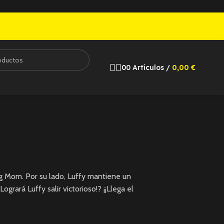
0
0
Artículos
/
0,00
€
ig Mom. Por su lado, Luffy mantiene un
grará Luffy salir victorioso!? ¡¡Llega el