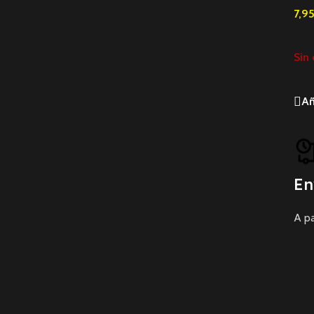
7,9
Sin 
Añ
En
A pa