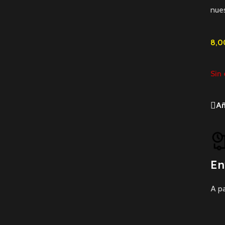
nues
8,
Sin 
Añ
En
A pa