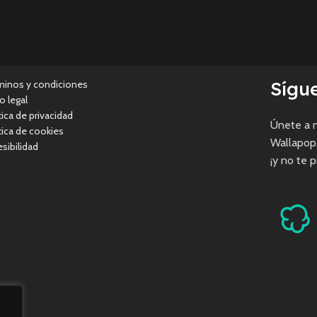
Sígu
minos y condiciones
o legal
tica de privacidad
Únete a n
tica de cookies
Wallapop
sibilidad
¡y no te 