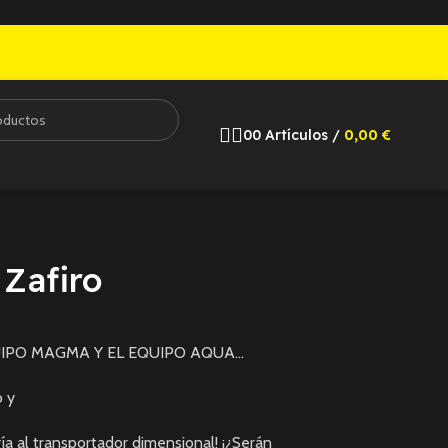
0
0
Artículos
/
0,00
€
Zafiro
UIPO MAGMA Y EL EQUIPO AQUA…
o y
ía al transportador dimensional! ¡¿Serán