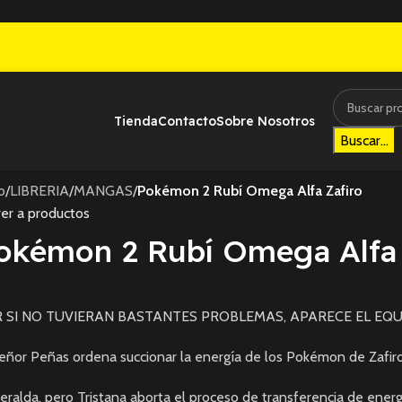
Tienda
Contacto
Sobre Nosotros
Buscar...
io
/
LIBRERIA
/
MANGAS
/
Pokémon 2 Rubí Omega Alfa Zafiro
er a productos
okémon 2 Rubí Omega Alfa 
 SI NO TUVIERAN BASTANTES PROBLEMAS, APARECE EL EQ
señor Peñas ordena succionar la energía de los Pokémon de Zafir
ralda, pero Tristana aborta el proceso de transferencia de energ