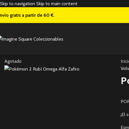
Skip to navigation
Skip to main content
nvío gratis a
partir de 60 €.
Agotado
Inic
Volv
P
POR
¡El 
Esme