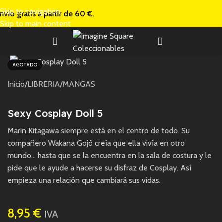
Skip to navigation
nvío gratis a
partir de 60 €.
Skip to main content
AGOTADO
Inicio
/
LIBRERIA
/
MANGAS
Sexy Cosplay Doll 5
Marin Kitagawa siempre está en el centro de todo. Su
compañero Wakana Gojô creía que ella vivía en otro
mundo… hasta que se la encuentra en la sala de costura y le
pide que le ayude a hacerse su disfraz de Cosplay. Así
empieza una relación que cambiará sus vidas.
8,95
€
IVA