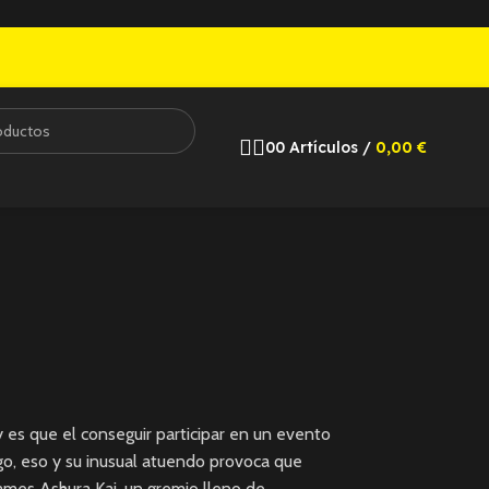
0
0
Artículos
/
0,00
€
 es que el conseguir participar en un evento
o, eso y su inusual atuendo provoca que
fames Ashura Kai, un gremio lleno de