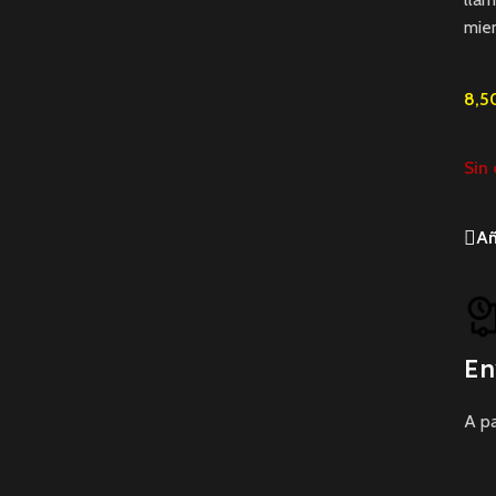
miem
8,5
Sin 
Añ
En
A pa