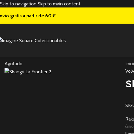
Skip to navigation
Skip to main content
nvío gratis a
partir de 60 €.
Agotado
Inic
Volv
S
SIG
Raku
únic
llam