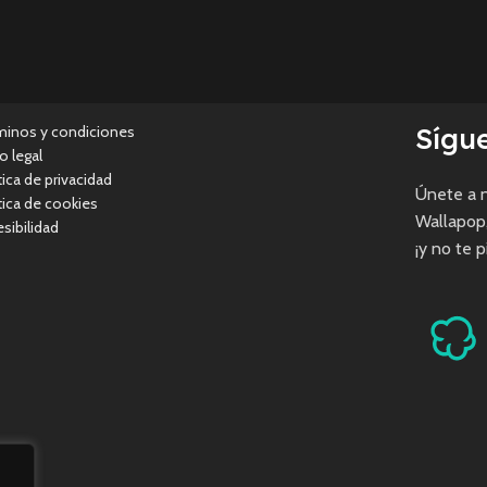
Sígu
minos y condiciones
o legal
tica de privacidad
Únete a n
tica de cookies
Wallapop
sibilidad
¡y no te 