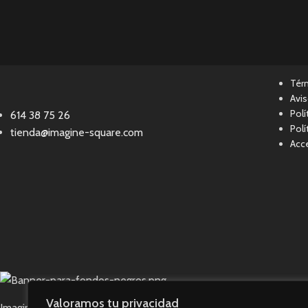
Tér
Avis
Polí
614 38 75 26
Polí
tienda@imagine-square.com
Acce
Valoramos tu privacidad
Imagine Square © 2023. Todos los derechos reservados.