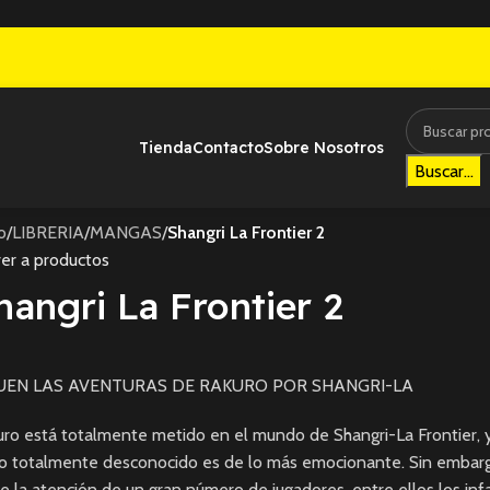
Tienda
Contacto
Sobre Nosotros
Buscar...
io
/
LIBRERIA
/
MANGAS
/
Shangri La Frontier 2
er a productos
hangri La Frontier 2
UEN LAS AVENTURAS DE RAKURO POR SHANGRI-LA
ro está totalmente metido en el mundo de Shangri-La Frontier, y
o totalmente desconocido es de lo más emocionante. Sin embarg
e la atención de un gran número de jugadores, entre ellos los in