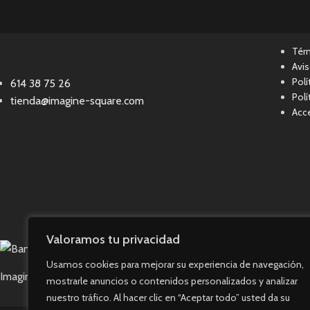
Tér
Avis
Polí
614 38 75 26
Polí
tienda@imagine-square.com
Acce
Valoramos tu privacidad
Usamos cookies para mejorar su experiencia de navegación,
Imagine Square © 2023. Todos los derechos reservados.
mostrarle anuncios o contenidos personalizados y analizar
nuestro tráfico. Al hacer clic en “Aceptar todo” usted da su