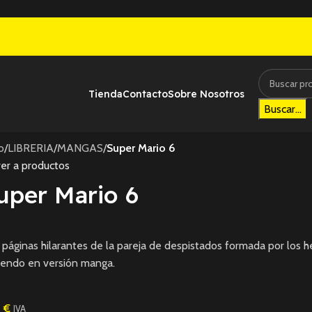
Tienda
Contacto
Sobre Nosotros
Buscar...
io
/
LIBRERIA
/
MANGAS
/
Super Mario 6
er a productos
uper Mario 6
páginas hilarantes de la pareja de despistados formada por los h
tendo en versión manga.
5
€
IVA