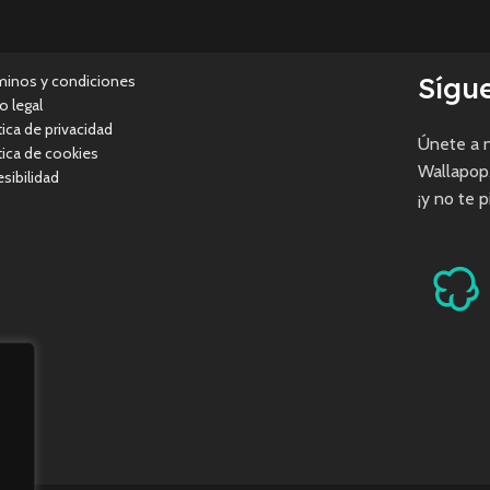
Sígu
minos y condiciones
o legal
tica de privacidad
Únete a n
tica de cookies
Wallapop
sibilidad
¡y no te 