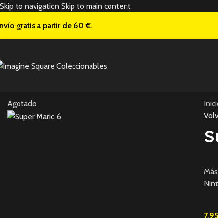
Skip to navigation
Skip to main content
nvío gratis a
partir de 60 €.
Agotado
Inic
Volv
S
Más 
Nin
7,9