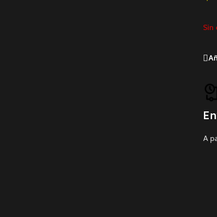
Sin 
Añ
En
A pa