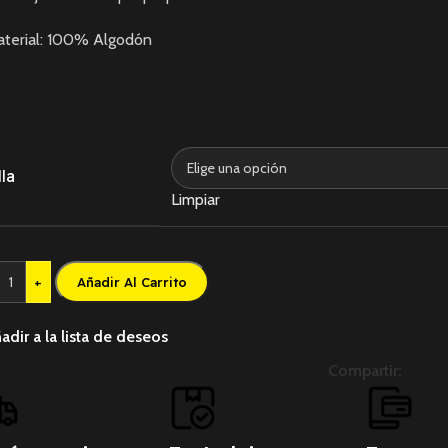
aterial: 100% Algodón
lla
Limpiar
+
Añadir Al Carrito
adir a la lista de deseos
Compartir: