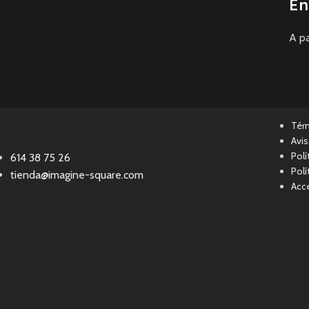
En
A pa
Tér
Avis
Polí
614 38 75 26
Polí
tienda@imagine-square.com
Acce