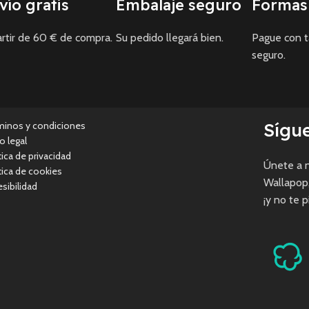
vío gratis
Embalaje seguro
Formas
rtir de 60 € de compra.
Su pedido llegará bien.
Pague con 
seguro.
Sígu
minos y condiciones
o legal
tica de privacidad
Únete a n
tica de cookies
Wallapop
sibilidad
¡y no te 