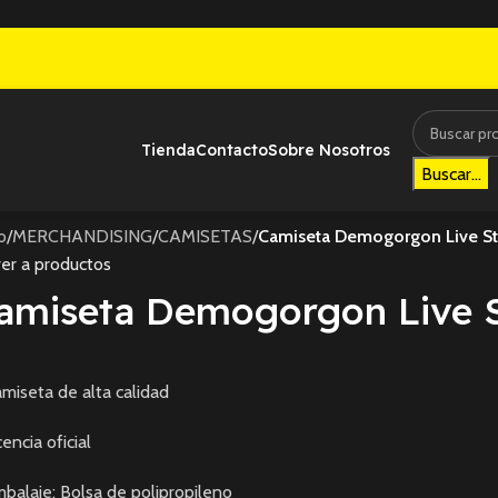
Tienda
Contacto
Sobre Nosotros
Buscar...
io
/
MERCHANDISING
/
CAMISETAS
/
Camiseta Demogorgon Live St
er a productos
amiseta Demogorgon Live S
miseta de alta calidad
cencia oficial
balaje: Bolsa de polipropileno