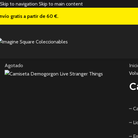
Skip to navigation
Skip to main content
nvío gratis a
partir de 60 €.
Agotado
Inic
Volv
C
– Ca
– Li
– Em