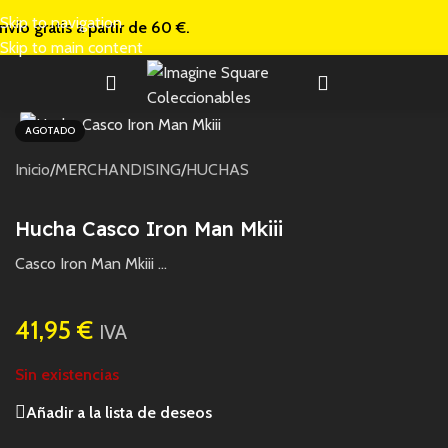
Skip to navigation
nvío gratis a
partir de 60 €.
Skip to main content
AGOTADO
Inicio
/
MERCHANDISING
/
HUCHAS
Hucha Casco Iron Man Mkiii
Casco Iron Man Mkiii …
41,95
€
IVA
Sin existencias
Añadir a la lista de deseos