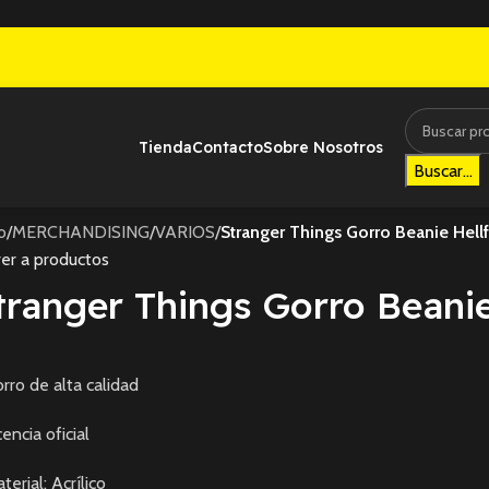
Tienda
Contacto
Sobre Nosotros
Buscar...
io
/
MERCHANDISING
/
VARIOS
/
Stranger Things Gorro Beanie Hellf
er a productos
tranger Things Gorro Beanie
rro de alta calidad
cencia oficial
terial: Acrílico