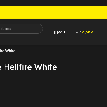
0
0
Artículos
/
0,00
€
ire White
 Hellfire White