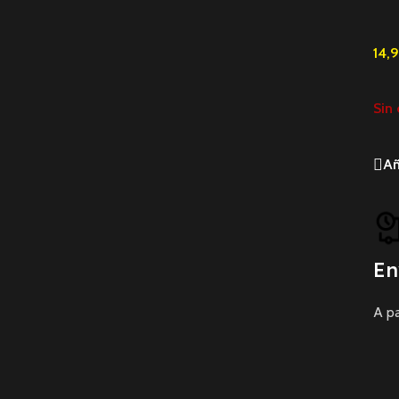
14,
Sin 
Añ
En
A pa