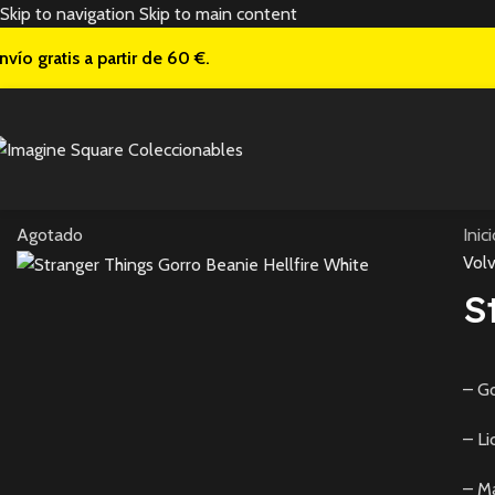
Skip to navigation
Skip to main content
nvío gratis a
partir de 60 €.
Agotado
Inic
Volv
S
– Go
– Li
– Ma