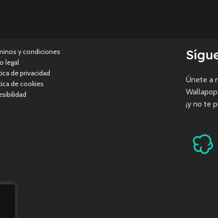
Sígu
minos y condiciones
o legal
tica de privacidad
Únete a n
tica de cookies
Wallapop
sibilidad
¡y no te 