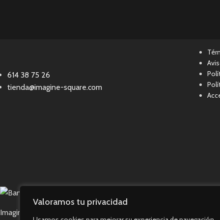
Tér
Avis
Polí
614 38 75 26
Polí
tienda@imagine-square.com
Acce
Valoramos tu privacidad
Imagine Square © 2023. Todos los derechos reservados.
Usamos cookies para mejorar su experiencia de navegación,